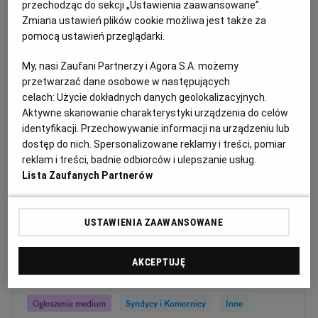
przechodząc do sekcji „Ustawienia zaawansowane”.
Ogłoszenie premium
Zmiana ustawień plików cookie możliwa jest także za
pomocą ustawień przeglądarki.
Syndyk zaprasza do udziału w pisemnym przetargu
My, nasi Zaufani Partnerzy i Agora S.A. możemy
nieograniczonym, z obowiązkiem wniesienia
przetwarzać dane osobowe w następujących
wadium, na sprzedaż zorganizowanej części
celach:
Użycie dokładnych danych geolokalizacyjnych.
przedsiębiorstwa oraz prawa własności
Aktywne skanowanie charakterystyki urządzenia do celów
nieruchomości
identyfikacji. Przechowywanie informacji na urządzeniu lub
dostęp do nich. Spersonalizowane reklamy i treści, pomiar
Ogłoszenie premium
Syndycy i Komornicy
Inne
reklam i treści, badnie odbiorców i ulepszanie usług.
Ogłoszenie aktualne od
2026-07-14
do
2026-08-10
Lista Zaufanych Partnerów
Ogłoszenia medium
USTAWIENIA ZAAWANSOWANE
Syndyk masy upadłości zaprasza do składania ofert
AKCEPTUJĘ
na archiwizację dokumentacji
Ogłoszenie medium
Syndycy i Komornicy
Inne