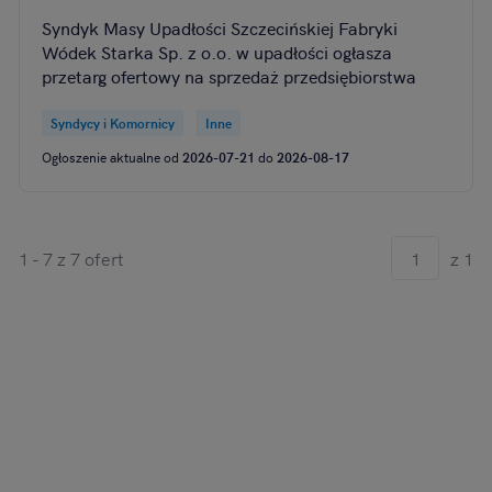
Syndyk Masy Upadłości Szczecińskiej Fabryki
Wódek Starka Sp. z o.o. w upadłości ogłasza
przetarg ofertowy na sprzedaż przedsiębiorstwa
Syndycy i Komornicy
Inne
Ogłoszenie aktualne od
2026-07-21
do
2026-08-17
1 - 7 z 7 ofert
z 1