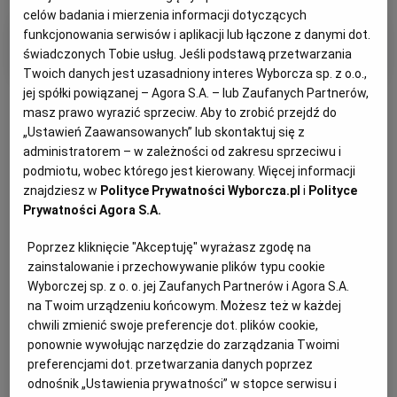
celów badania i mierzenia informacji dotyczących
funkcjonowania serwisów i aplikacji lub łączone z danymi dot.
Filtry i kategorie
świadczonych Tobie usług. Jeśli podstawą przetwarzania
Twoich danych jest uzasadniony interes Wyborcza sp. z o.o.,
jej spółki powiązanej – Agora S.A. – lub Zaufanych Partnerów,
masz prawo wyrazić sprzeciw. Aby to zrobić przejdź do
„Ustawień Zaawansowanych” lub skontaktuj się z
administratorem – w zależności od zakresu sprzeciwu i
podmiotu, wobec którego jest kierowany. Więcej informacji
Otrzymuj wiadomości z najnowszymi ogłoszeniami
znajdziesz w
Polityce Prywatności Wyborcza.pl
i
Polityce
spełniającymi wybrane przez Ciebie kryteria.
Prywatności Agora S.A.
Ustaw alert
Poprzez kliknięcie "Akceptuję" wyrażasz zgodę na
zainstalowanie i przechowywanie plików typu cookie
Wyborczej sp. z o. o. jej Zaufanych Partnerów i Agora S.A.
na Twoim urządzeniu końcowym. Możesz też w każdej
Kat: Syndycy i Komornicy
SubKat: Inne
chwili zmienić swoje preferencje dot. plików cookie,
ponownie wywołując narzędzie do zarządzania Twoimi
Sortuj wg daty: od najnowszej
preferencjami dot. przetwarzania danych poprzez
odnośnik „Ustawienia prywatności” w stopce serwisu i