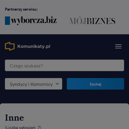
Partnerzy serwisu:
Syndycy i Komornicy
Szukaj
Inne
(
Liczba ogłoszeń: 7
)