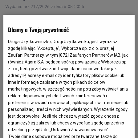
Wydanie nr: 217/2026 z dnia 6.08.2026
Wszystkie kategorie
Syndycy i Komornicy
Inne
Dbamy o Twoją prywatność
Droga Użytkowniczko, Drogi Użytkowniku, jeśli wyrazisz
zgodę klikając "Akceptuję", Wyborcza sp. z o.o. oraz jej
Zaufani Partnerzy, w tym [
872
] Zaufanych Partnerów IAB, jak
również Agora S.A. będąca spółką powiązaną z Wyborcza sp.
z o.o., będą przetwarzać Twoje dane osobowe takie jak
adresy IP, adresy e-mail czy identyfikatory plików cookie lub
inne informacje zapisane w tych plikach do celów
marketingowych, w szczególności na potrzeby wyświetlania
reklam dopasowanych do Twoich zainteresowań i
preferencji w swoich serwisach, aplikacjach i w Internecie lub
personalizacji treści w nich wyświetlanych. Wyrażenie zgody
jest dobrowolne. Jeśli nie chcesz wyrazić zgody, chcesz
ograniczyć jej zakres lub chcesz wycofać zgodę uprzednio
udzieloną przejdź do „Ustawień Zaawansowanych”.
Twoje dane osobowe mogą być przetwarzane także do