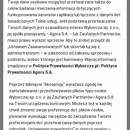
Twoje dane osobowe mogą być przetwarzane także do
celów badania i mierzenia informacji dotyczących
funkcjonowania serwisów i aplikacji lub łączone z danymi dot.
świadczonych Tobie usług. Jeśli podstawą przetwarzania
Twoich danych jest uzasadniony interes Wyborcza sp. z o.o.,
jej spółki powiązanej – Agora S.A. – lub Zaufanych Partnerów,
masz prawo wyrazić sprzeciw. Aby to zrobić przejdź do
„Ustawień Zaawansowanych” lub skontaktuj się z
administratorem – w zależności od zakresu sprzeciwu i
podmiotu, wobec którego jest kierowany. Więcej informacji
znajdziesz w
Polityce Prywatności Wyborcza.pl
i
Polityce
Filtry i kategorie
Prywatności Agora S.A.
Poprzez kliknięcie "Akceptuję" wyrażasz zgodę na
zainstalowanie i przechowywanie plików typu cookie
Wyborczej sp. z o. o. jej Zaufanych Partnerów i Agora S.A.
na Twoim urządzeniu końcowym. Możesz też w każdej
chwili zmienić swoje preferencje dot. plików cookie,
Otrzymuj wiadomości z najnowszymi ogłoszeniami
spełniającymi wybrane przez Ciebie kryteria.
ponownie wywołując narzędzie do zarządzania Twoimi
preferencjami dot. przetwarzania danych poprzez
Ustaw alert
odnośnik „Ustawienia prywatności” w stopce serwisu i