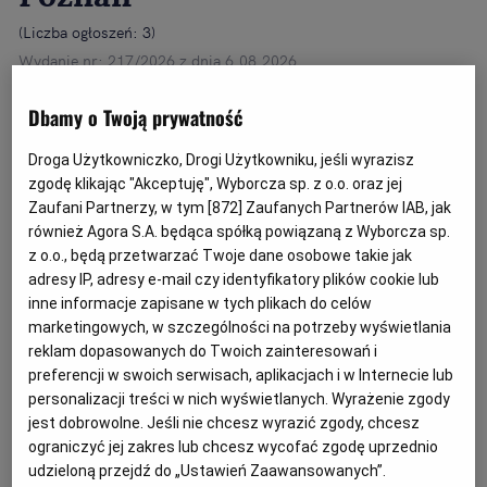
(
Liczba ogłoszeń: 3
)
Wydanie nr: 217/2026 z dnia 6.08.2026
Dbamy o Twoją prywatność
Wszystkie kategorie
Syndycy i Komornicy
Droga Użytkowniczko, Drogi Użytkowniku, jeśli wyrazisz
Ogłoszenia syndyka o sprzedaży nieruchomości
zgodę klikając "Akceptuję", Wyborcza sp. z o.o. oraz jej
w Poznaniu
Zaufani Partnerzy, w tym [
872
] Zaufanych Partnerów IAB, jak
również Agora S.A. będąca spółką powiązaną z Wyborcza sp.
Szukasz komorników i syndyków w Poznaniu? Interesują
z o.o., będą przetwarzać Twoje dane osobowe takie jak
Cię aktualne oferty dotyczące ruchomości, nieruchomości
adresy IP, adresy e-mail czy identyfikatory plików cookie lub
Rozwiń dalej...
lub udziałów od komorników i syndyków w stolicy
inne informacje zapisane w tych plikach do celów
województwa wielkopolskiego i powiatu poznańskiego?
marketingowych, w szczególności na potrzeby wyświetlania
Liczysz na zysk dzięki udziałowi w atrakcyjnych
reklam dopasowanych do Twoich zainteresowań i
licytacjach, konkursach ofert, aukcjach od syndyków i
preferencji w swoich serwisach, aplikacjach i w Internecie lub
komorników? W Poznaniu działa wielu komorników i
personalizacji treści w nich wyświetlanych. Wyrażenie zgody
syndyków – wszystkie ich aktualne ogłoszenia zbieramy
jest dobrowolne. Jeśli nie chcesz wyrazić zgody, chcesz
dla Ciebie w jednym serwisie komunikaty.pl.
ograniczyć jej zakres lub chcesz wycofać zgodę uprzednio
udzieloną przejdź do „Ustawień Zaawansowanych”.