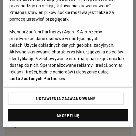
przechodząc do sekcji „Ustawienia zaawansowane”.
Zmiana ustawień plików cookie możliwa jest także za
pomocą ustawień przeglądarki.
Kat: Syndycy i Komornicy
Miejscowość: Poznań
My, nasi Zaufani Partnerzy i Agora S.A. możemy
przetwarzać dane osobowe w następujących
Sortuj wg daty: od najnowszej
celach:
Użycie dokładnych danych geolokalizacyjnych.
Aktywne skanowanie charakterystyki urządzenia do celów
identyfikacji. Przechowywanie informacji na urządzeniu lub
Ogłoszenie premium
dostęp do nich. Spersonalizowane reklamy i treści, pomiar
reklam i treści, badnie odbiorców i ulepszanie usług.
Lista Zaufanych Partnerów
Ogłoszenie Syndyka o sprzedaży z wolnej ręki w
trybie przetargu ofertowego wierzytelności CM
,,Motomarket” Sp. z o.o. w upadłości
USTAWIENIA ZAAWANSOWANE
Ogłoszenie premium
Syndycy i Komornicy
AKCEPTUJĘ
Wierzytelności/ udziały
Ogłoszenie aktualne od
2026-08-05
do
2026-09-01