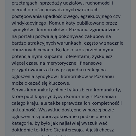
przetargach, sprzedaży udziałów, ruchomości i
nieruchomości prowadzonych w ramach
postępowania upadłościowego, egzekucyjnego czy
windykacyjnego. Komunikaty publikowane przez
syndyków i komorników z Poznania zgromadzone
na portalu pozwalają dokonywać zakupów na
bardzo atrakcyjnych warunkach, często w znacznie
obniżonych cenach. Będąc o krok przed innymi
potencjalnymi kupcami i oferentami, zyskujesz
więcej czasu na merytoryczne i finansowe
przygotowanie, a to w przypadku reakcji na
ogłoszenia syndyków i komorników w Poznaniu
może okazać się kluczowe.
Serwis komunikaty.pl nie tylko zbiera komunikaty,
które publikują syndycy i komornicy z Poznania i
całego kraju, ale także sprawdza ich kompletność i
aktualność. Wszystkie dostępne w naszej bazie
ogłoszenia są uporządkowane i podzielone na
kategorie, by było jak najłatwiej wyszukiwać
dokładnie te, które Cię interesują. A jeśli chcesz
otrzymywać alert, gdy tylko pojawi się nowe