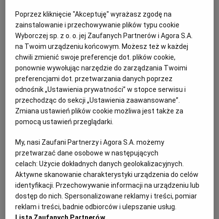
Poprzez kliknięcie "Akceptuję" wyrażasz zgodę na
zainstalowanie i przechowywanie plików typu cookie
Wyborczej sp. z o. o. jej Zaufanych Partnerów i Agora S.A.
Kat: Syndycy i Komornicy
Miejscowość: Wrocław
na Twoim urządzeniu końcowym. Możesz też w każdej
chwili zmienić swoje preferencje dot. plików cookie,
Sortuj wg daty: od najnowszej
ponownie wywołując narzędzie do zarządzania Twoimi
preferencjami dot. przetwarzania danych poprzez
odnośnik „Ustawienia prywatności” w stopce serwisu i
przechodząc do sekcji „Ustawienia zaawansowane”.
Ogłoszenia standardowe
Zmiana ustawień plików cookie możliwa jest także za
pomocą ustawień przeglądarki.
Syndyk masy upadłości sprzeda z wolnej ręki
nieruchomości
My, nasi Zaufani Partnerzy i Agora S.A. możemy
przetwarzać dane osobowe w następujących
Syndycy i Komornicy
Nieruchomości
celach:
Użycie dokładnych danych geolokalizacyjnych.
Aktywne skanowanie charakterystyki urządzenia do celów
Ogłoszenie aktualne od
2026-08-06
do
2026-09-02
identyfikacji. Przechowywanie informacji na urządzeniu lub
dostęp do nich. Spersonalizowane reklamy i treści, pomiar
reklam i treści, badnie odbiorców i ulepszanie usług.
Syndyk informuje o sprzedaży z wolnej ręki
Lista Zaufanych Partnerów