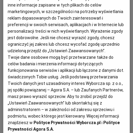
obniżonych nawet o 50%.
inne informacje zapisane w tych plikach do celów
marketingowych, w szczególności na potrzeby wyświetlania
reklam dopasowanych do Twoich zainteresowań i
preferencji w swoich serwisach, aplikacjach i w Internecie lub
personalizacji treści w nich wyświetlanych. Wyrażenie zgody
jest dobrowolne. Jeśli nie chcesz wyrazić zgody, chcesz
ograniczyć jej zakres lub chcesz wycofać zgodę uprzednio
udzieloną przejdź do „Ustawień Zaawansowanych”.
Twoje dane osobowe mogą być przetwarzane także do
celów badania i mierzenia informacji dotyczących
Filtry i kategorie
funkcjonowania serwisów i aplikacji lub łączone z danymi dot.
świadczonych Tobie usług. Jeśli podstawą przetwarzania
Twoich danych jest uzasadniony interes Wyborcza sp. z o.o.,
jej spółki powiązanej – Agora S.A. – lub Zaufanych Partnerów,
masz prawo wyrazić sprzeciw. Aby to zrobić przejdź do
„Ustawień Zaawansowanych” lub skontaktuj się z
administratorem – w zależności od zakresu sprzeciwu i
Otrzymuj wiadomości z najnowszymi ogłoszeniami
podmiotu, wobec którego jest kierowany. Więcej informacji
spełniającymi wybrane przez Ciebie kryteria.
znajdziesz w
Polityce Prywatności Wyborcza.pl
i
Polityce
Prywatności Agora S.A.
Ustaw alert