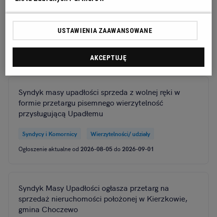
wchodzących w skład masy upadłości
nieruchomości
USTAWIENIA ZAAWANSOWANE
Syndycy i Komornicy
Nieruchomości
Ogłoszenie aktualne od
2026-08-06
do
2026-09-02
AKCEPTUJĘ
Syndyk masy upadłości sprzeda z wolnej ręki w
formie przetargu pisemnego wierzytelność
przysługującą Upadłemu
Syndycy i Komornicy
Wierzytelności/ udziały
Ogłoszenie aktualne od
2026-08-05
do
2026-09-01
Syndyk Masy Upadłości ogłasza przetarg na
sprzedaż nieruchomości położonej w Kierzkowie,
gmina Choczewo