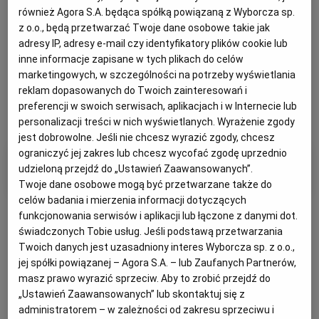
również Agora S.A. będąca spółką powiązaną z Wyborcza sp.
z o.o., będą przetwarzać Twoje dane osobowe takie jak
adresy IP, adresy e-mail czy identyfikatory plików cookie lub
inne informacje zapisane w tych plikach do celów
marketingowych, w szczególności na potrzeby wyświetlania
reklam dopasowanych do Twoich zainteresowań i
preferencji w swoich serwisach, aplikacjach i w Internecie lub
personalizacji treści w nich wyświetlanych. Wyrażenie zgody
jest dobrowolne. Jeśli nie chcesz wyrazić zgody, chcesz
ograniczyć jej zakres lub chcesz wycofać zgodę uprzednio
Filtry i kategorie
udzieloną przejdź do „Ustawień Zaawansowanych”.
Twoje dane osobowe mogą być przetwarzane także do
celów badania i mierzenia informacji dotyczących
funkcjonowania serwisów i aplikacji lub łączone z danymi dot.
świadczonych Tobie usług. Jeśli podstawą przetwarzania
Twoich danych jest uzasadniony interes Wyborcza sp. z o.o.,
jej spółki powiązanej – Agora S.A. – lub Zaufanych Partnerów,
Otrzymuj wiadomości z najnowszymi ogłoszeniami
masz prawo wyrazić sprzeciw. Aby to zrobić przejdź do
spełniającymi wybrane przez Ciebie kryteria.
„Ustawień Zaawansowanych” lub skontaktuj się z
administratorem – w zależności od zakresu sprzeciwu i
Ustaw alert