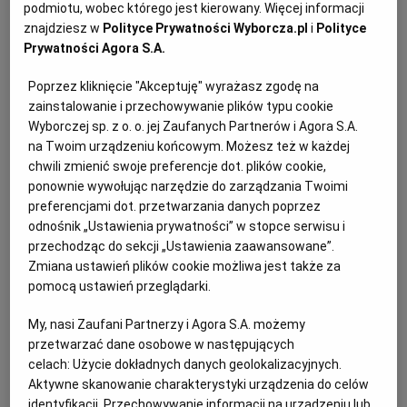
podmiotu, wobec którego jest kierowany. Więcej informacji
znajdziesz w
Polityce Prywatności Wyborcza.pl
i
Polityce
Prywatności Agora S.A.
Kat: Syndycy i Komornicy
Poprzez kliknięcie "Akceptuję" wyrażasz zgodę na
zainstalowanie i przechowywanie plików typu cookie
Sortuj wg daty: od najnowszej
Wyborczej sp. z o. o. jej Zaufanych Partnerów i Agora S.A.
na Twoim urządzeniu końcowym. Możesz też w każdej
chwili zmienić swoje preferencje dot. plików cookie,
ponownie wywołując narzędzie do zarządzania Twoimi
Ogłoszenia standardowe
preferencjami dot. przetwarzania danych poprzez
odnośnik „Ustawienia prywatności” w stopce serwisu i
Syndyk masy upadłości sprzeda z wolnej ręki
przechodząc do sekcji „Ustawienia zaawansowane”.
nieruchomości
Zmiana ustawień plików cookie możliwa jest także za
pomocą ustawień przeglądarki.
Syndycy i Komornicy
Nieruchomości
My, nasi Zaufani Partnerzy i Agora S.A. możemy
Ogłoszenie aktualne od
2026-08-06
do
2026-09-02
przetwarzać dane osobowe w następujących
celach:
Użycie dokładnych danych geolokalizacyjnych.
Aktywne skanowanie charakterystyki urządzenia do celów
Syndyk informuje o sprzedaży z wolnej ręki
identyfikacji. Przechowywanie informacji na urządzeniu lub