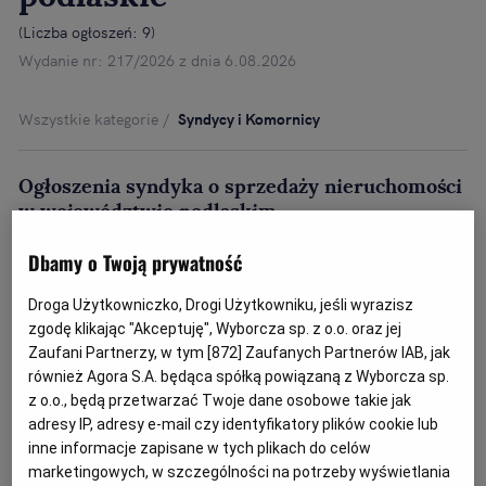
(
Liczba ogłoszeń: 9
)
Wydanie nr: 217/2026 z dnia 6.08.2026
Wszystkie kategorie
Syndycy i Komornicy
Ogłoszenia syndyka o sprzedaży nieruchomości
w województwie podlaskim
Kompletna baza sprawdzonych licytacji komorniczych w
Dbamy o Twoją prywatność
województwie podlaskim.
Rozwiń dalej...
Znajdziesz tu zawsze aktualną i najszerszą dostępną
Droga Użytkowniczko, Drogi Użytkowniku, jeśli wyrazisz
ofertę online pochodzącą od komorników i syndyków.
zgodę klikając "Akceptuję", Wyborcza sp. z o.o. oraz jej
Poznaj atrakcyjne licytacje komornicze w województwie
Zaufani Partnerzy, w tym [
872
] Zaufanych Partnerów IAB, jak
podlaskim.
również Agora S.A. będąca spółką powiązaną z Wyborcza sp.
z o.o., będą przetwarzać Twoje dane osobowe takie jak
adresy IP, adresy e-mail czy identyfikatory plików cookie lub
inne informacje zapisane w tych plikach do celów
marketingowych, w szczególności na potrzeby wyświetlania