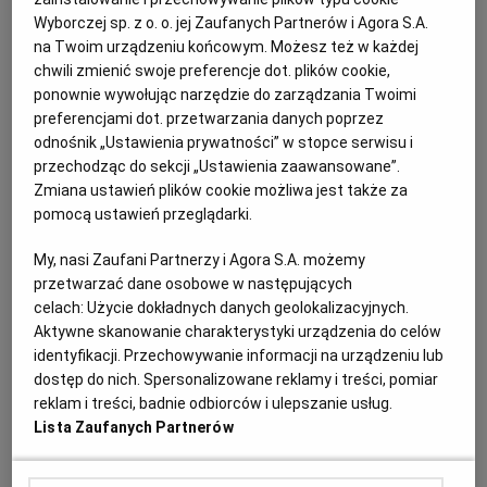
Wyborczej sp. z o. o. jej Zaufanych Partnerów i Agora S.A.
na Twoim urządzeniu końcowym. Możesz też w każdej
chwili zmienić swoje preferencje dot. plików cookie,
Kat: Syndycy i Komornicy
ponownie wywołując narzędzie do zarządzania Twoimi
preferencjami dot. przetwarzania danych poprzez
Sortuj wg daty: od najnowszej
odnośnik „Ustawienia prywatności” w stopce serwisu i
przechodząc do sekcji „Ustawienia zaawansowane”.
Zmiana ustawień plików cookie możliwa jest także za
pomocą ustawień przeglądarki.
Ogłoszenie premium
My, nasi Zaufani Partnerzy i Agora S.A. możemy
Syndyk masy upadłości zaprasza do udziału w
przetwarzać dane osobowe w następujących
pisemnym przetargu nieograniczonym na sprzedaż
celach:
Użycie dokładnych danych geolokalizacyjnych.
prawa własności zabudowanej nieruchomości
Aktywne skanowanie charakterystyki urządzenia do celów
gruntowej
identyfikacji. Przechowywanie informacji na urządzeniu lub
dostęp do nich. Spersonalizowane reklamy i treści, pomiar
reklam i treści, badnie odbiorców i ulepszanie usług.
Ogłoszenie premium
Syndycy i Komornicy
Lista Zaufanych Partnerów
Nieruchomości
Ogłoszenie aktualne od
2026-07-21
do
2026-08-17