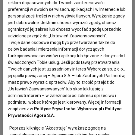
reklam dopasowanych do Twoich zainteresowań i
preferencji w swoich serwisach, aplikacjach i w Internecie lub
personalizacji treści w nich wyświetlanych. Wyrażenie zgody
jest dobrowolne. Jeśli nie chcesz wyrazić zgody, chcesz
ograniczyć jej zakres lub chcesz wycofać zgodę uprzednio
udzieloną przejdź do „Ustawień Zaawansowanych”.
Twoje dane osobowe mogą być przetwarzane także do
celów badania i mierzenia informacji dotyczących
funkcjonowania serwisów i aplikacji lub łączone z danymi dot.
świadczonych Tobie usług. Jeśli podstawą przetwarzania
Twoich danych jest uzasadniony interes Wyborcza sp. z o.o.,
Filtry i kategorie
jej spółki powiązanej – Agora S.A. – lub Zaufanych Partnerów,
masz prawo wyrazić sprzeciw. Aby to zrobić przejdź do
„Ustawień Zaawansowanych” lub skontaktuj się z
administratorem – w zależności od zakresu sprzeciwu i
podmiotu, wobec którego jest kierowany. Więcej informacji
znajdziesz w
Polityce Prywatności Wyborcza.pl
i
Polityce
Otrzymuj wiadomości z najnowszymi ogłoszeniami
Prywatności Agora S.A.
spełniającymi wybrane przez Ciebie kryteria.
Poprzez kliknięcie "Akceptuję" wyrażasz zgodę na
Ustaw alert
zainstalowanie i przechowywanie plików typu cookie