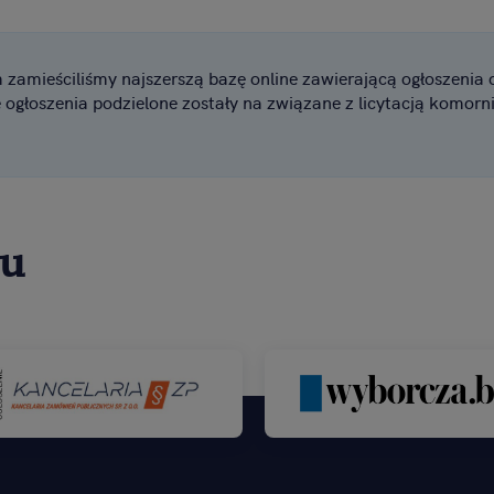
m zamieściliśmy najszerszą bazę online zawierającą ogłoszenia 
głoszenia podzielone zostały na związane z licytacją komorn
su