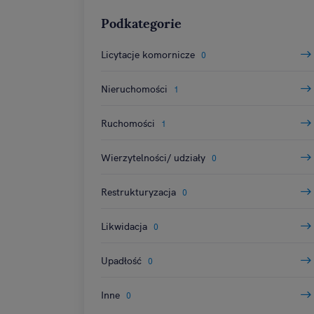
Przechowywanie informac
Podkategorie
treści, badnie odbio
Licytacje komornicze
0
Nieruchomości
1
Ruchomości
1
Wierzytelności/ udziały
0
Restrukturyzacja
0
Likwidacja
0
Upadłość
0
Inne
0