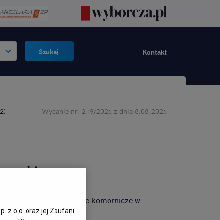
Szukaj
Kontakt
 2
)
Wydanie nr: 219/2026 z dnia 8.08.2026
omorskim
oznaj atrakcyjne licytacje komornicze w
 z o.o. oraz jej Zaufani