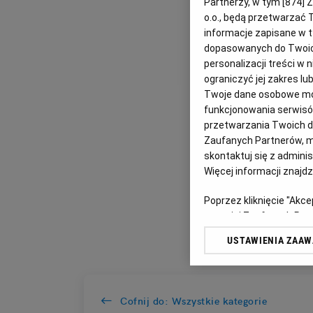
Partnerzy, w tym [
874
] 
o.o., będą przetwarzać T
informacje zapisane w t
dopasowanych do Twoich 
personalizacji treści w
ograniczyć jej zakres 
Twoje dane osobowe mog
funkcjonowania serwisów
przetwarzania Twoich dan
Zaufanych Partnerów, m
skontaktuj się z admini
Więcej informacji znajd
Poprzez kliknięcie "Akc
z o. o. jej Zaufanych P
swoje preferencje dot. 
USTAWIENIA ZAA
przetwarzania danych p
„Ustawienia zaawansowa
My, nasi Zaufani Partn
Cofnij do: Wszystkie kategorie
dokładnych danych geolo