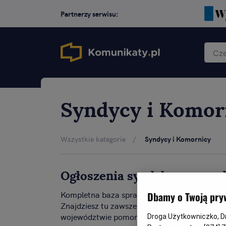
Partnerzy serwisu:
Syndycy i Komo
Wszystkie kategorie
Syndycy i Komornicy
Ogłoszenia syndyka o sprz
Kompletna baza sprawdzonych licytacji kom
Dbamy o Twoją pry
Znajdziesz tu zawsze aktualną i najszerszą d
województwie pomorskim.
Droga Użytkowniczko, Dro