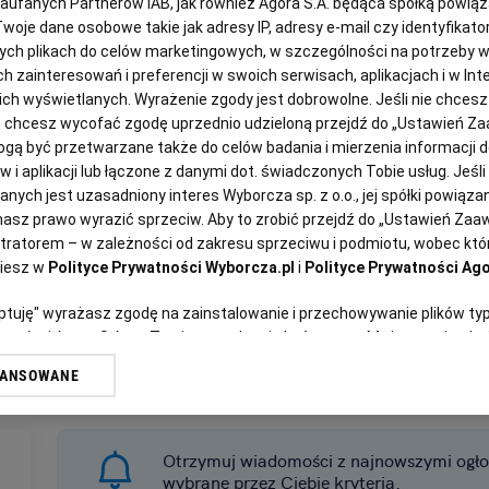
Zaufanych Partnerów IAB, jak również Agora S.A. będąca spółką powią
woje dane osobowe takie jak adresy IP, adresy e-mail czy identyfikator
ych plikach do celów marketingowych, w szczególności na potrzeby w
zainteresowań i preferencji w swoich serwisach, aplikacjach i w Inte
 nich wyświetlanych. Wyrażenie zgody jest dobrowolne. Jeśli nie chces
lub chcesz wycofać zgodę uprzednio udzieloną przejdź do „Ustawień 
ą być przetwarzane także do celów badania i mierzenia informacji 
 i aplikacji lub łączone z danymi dot. świadczonych Tobie usług. Jeśl
ych jest uzasadniony interes Wyborcza sp. z o.o., jej spółki powiązane
asz prawo wyrazić sprzeciw. Aby to zrobić przejdź do „Ustawień Za
stratorem – w zależności od zakresu sprzeciwu i podmiotu, wobec któr
ziesz w
Polityce Prywatności Wyborcza.pl
i
Polityce Prywatności Ago
eptuję" wyrażasz zgodę na zainstalowanie i przechowywanie plików ty
artnerów i Agora S.A. na Twoim urządzeniu końcowym. Możesz też w każ
plików cookie, ponownie wywołując narzędzie do zarządzania Twoimi p
WANSOWANE
oprzez odnośnik „Ustawienia prywatności” w stopce serwisu i przecho
ne”. Zmiana ustawień plików cookie możliwa jest także za pomocą us
erzy i Agora S.A. możemy przetwarzać dane osobowe w następujących
Otrzymuj wiadomości z najnowszymi ogło
wybrane przez Ciebie kryteria.
kalizacyjnych. Aktywne skanowanie charakterystyki urządzenia do cel