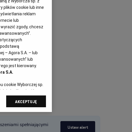
zaną z Wyborcza sp. z
y plików cookie lub inne
yświetlania reklam
rnecie lub
z wyrazić zgody, chcesz
Zaawansowanych”.
dotyczących
i podstawą
j – Agora S.A. – lub
awansowanych” lub
ego jest kierowany.
ra S.A.
pu cookie Wyborczej sp.
dej chwili zmienić
referencjami dot.
AKCEPTUJĘ
dząc do sekcji
tawień przeglądarki.
 celach:
Użycie
szeniami spełniającymi
Ustaw alert
ów identyfikacji.