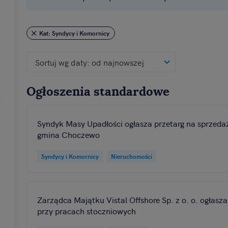
ji na urządzeniu lub dostęp do nich. Spersonalizowane reklamy i treśc
rców i ulepszanie usług.
Lista Zaufanych Partnerów
Kat: Syndycy i Komornicy
Sortuj wg daty: od najnowszej
Ogłoszenia standardowe
Syndyk Masy Upadłości ogłasza przetarg na sprzeda
gmina Choczewo
Syndycy i Komornicy
Nieruchomości
Zarządca Majątku Vistal Offshore Sp. z o. o. ogła
przy pracach stoczniowych