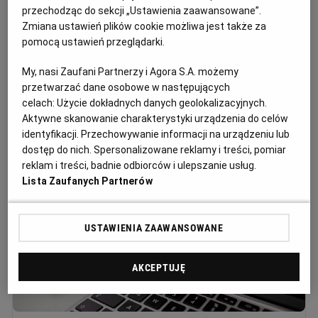
przechodząc do sekcji „Ustawienia zaawansowane”.
Zmiana ustawień plików cookie możliwa jest także za
Masz problemy z płynnością w firmie?
pomocą ustawień przeglądarki.
Skorzystaj z ulg w ZUS-ie
My, nasi Zaufani Partnerzy i Agora S.A. możemy
ZUS
przetwarzać dane osobowe w następujących
21 czerwca 2026 | 11:34
celach:
Użycie dokładnych danych geolokalizacyjnych.
Aktywne skanowanie charakterystyki urządzenia do celów
identyfikacji. Przechowywanie informacji na urządzeniu lub
dostęp do nich. Spersonalizowane reklamy i treści, pomiar
reklam i treści, badnie odbiorców i ulepszanie usług.
Lista Zaufanych Partnerów
USTAWIENIA ZAAWANSOWANE
AKCEPTUJĘ