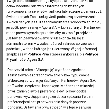
Twoje dane osobowe mogą być przetwarzane także do
celów badania i mierzenia informacji dotyczących
funkcjonowania serwisów i aplikacji lub łączone z danymi dot.
świadczonych Tobie usług. Jeśli podstawą przetwarzania
Twoich danych jest uzasadniony interes Wyborcza sp. z o.o.,
jej spółki powiązanej – Agora S.A. – lub Zaufanych Partnerów,
masz prawo wyrazić sprzeciw. Aby to zrobić przejdź do
Sortuj wg daty: od najnowszej
„Ustawień Zaawansowanych” lub skontaktuj się z
administratorem – w zależności od zakresu sprzeciwu i
podmiotu, wobec którego jest kierowany. Więcej informacji
Lista artykułów
znajdziesz w
Polityce Prywatności Wyborcza.pl
i
Polityce
Prywatności Agora S.A.
Poprzez kliknięcie "Akceptuję" wyrażasz zgodę na
zainstalowanie i przechowywanie plików typu cookie
Wyborczej sp. z o. o. jej Zaufanych Partnerów i Agora S.A.
na Twoim urządzeniu końcowym. Możesz też w każdej
chwili zmienić swoje preferencje dot. plików cookie,
ponownie wywołując narzędzie do zarządzania Twoimi
preferencjami dot. przetwarzania danych poprzez
odnośnik „Ustawienia prywatności” w stopce serwisu i