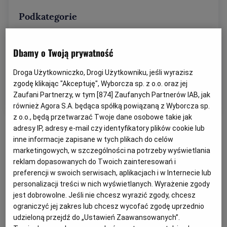
Podkategorie
Przetargi krok po kroku
Dbamy o Twoją prywatność
Jak założyć firmę
Droga Użytkowniczko, Drogi Użytkowniku, jeśli wyrazisz
zgodę klikając "Akceptuję", Wyborcza sp. z o.o. oraz jej
Poradniki
Zaufani Partnerzy, w tym [
874
] Zaufanych Partnerów IAB, jak
również Agora S.A. będąca spółką powiązaną z Wyborcza sp.
z o.o., będą przetwarzać Twoje dane osobowe takie jak
adresy IP, adresy e-mail czy identyfikatory plików cookie lub
inne informacje zapisane w tych plikach do celów
marketingowych, w szczególności na potrzeby wyświetlania
reklam dopasowanych do Twoich zainteresowań i
preferencji w swoich serwisach, aplikacjach i w Internecie lub
personalizacji treści w nich wyświetlanych. Wyrażenie zgody
jest dobrowolne. Jeśli nie chcesz wyrazić zgody, chcesz
ograniczyć jej zakres lub chcesz wycofać zgodę uprzednio
udzieloną przejdź do „Ustawień Zaawansowanych”.